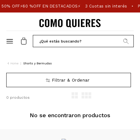
 50% OFF⚡60 %OFF EN DESTACADOS⚡
3 Cuotas sin interés
P
•
Home
|
Shorts y Bermudas
Filtrar & Ordenar
0 productos
No se encontraron productos