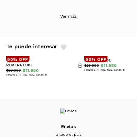
Ver más
Te puede interesar
50% OFF
50% OFF
REMERA JADE
REMERA LUPE
$11.950
$23.900
$11.950
Precio sin imp. nac. $9.876
$23.900
Precio sin imp. nac. $9.876
Envíos
a todo el país