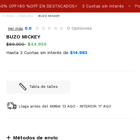
50% OFF⚡60 %OFF EN DESTACADOS⚡
3 Cuotas sin interés
Pic
•
Home
|
Productos
|
BUZO MICKEY
50%OFF
0.0
0 Opiniones
Ver más
BUZO MICKEY
$89.900
$44.950
Hasta 3 Cuotas sin interés de
$14.983
Tabla de talles
Llega antes del
AMBA: 13 AGO - INTERIOR: 17 AGO
Métodos de envío