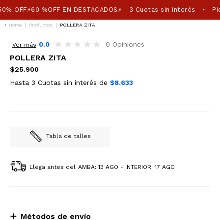
50% OFF⚡60 %OFF EN DESTACADOS⚡
3 Cuotas sin interés
Pic
•
Home
|
Productos
|
POLLERA ZITA
0.0
0 Opiniones
Ver más
POLLERA ZITA
$25.900
Hasta 3 Cuotas sin interés de
$8.633
Tabla de talles
Llega antes del
AMBA: 13 AGO - INTERIOR: 17 AGO
Métodos de envío