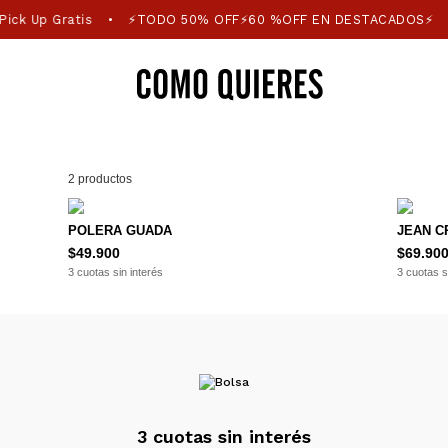
ick Up Gratis
⚡TODO 50% OFF⚡60 %OFF EN DESTACADOS⚡
3
•
2 productos
POLERA GUADA
JEAN C
$49.900
$69.90
3 cuotas sin interés
3 cuotas s
3 cuotas sin interés