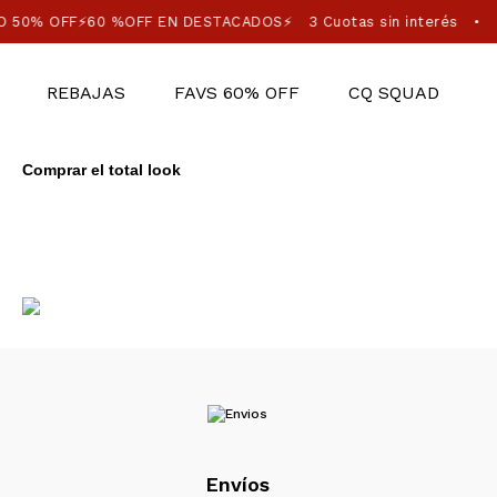
 50% OFF⚡60 %OFF EN DESTACADOS⚡
3 Cuotas sin interés
P
•
REBAJAS
FAVS 60% OFF
CQ SQUAD
Comprar el total look
Envíos