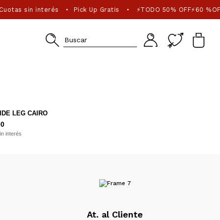
uotas sin interés
Pick Up Gratis
⚡TODO 50% OFF⚡60 %OF
•
•
IDE LEG CAIRO
00
in interés
At. al Cliente