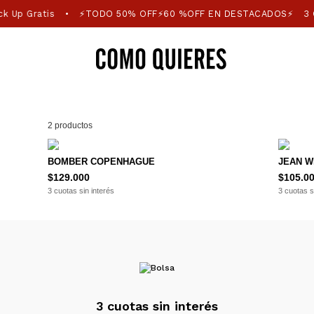
k Up Gratis
⚡TODO 50% OFF⚡60 %OFF EN DESTACADOS⚡
3 C
•
2 productos
BOMBER COPENHAGUE
JEAN W
$129.000
$105.0
3 cuotas sin interés
3 cuotas s
3 cuotas sin interés