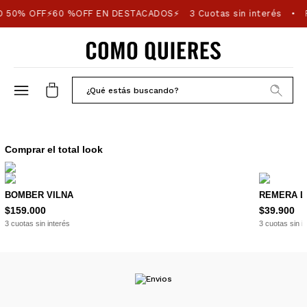
 50% OFF⚡60 %OFF EN DESTACADOS⚡
3 Cuotas sin interés
P
•
Comprar el total look
BOMBER VILNA
REMERA L
$159.000
$39.900
3 cuotas sin interés
3 cuotas sin i