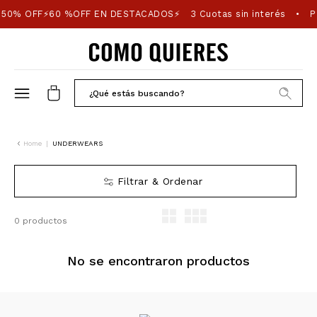
50% OFF⚡60 %OFF EN DESTACADOS⚡
3 Cuotas sin interés
Pi
•
Home
|
UNDERWEARS
Filtrar & Ordenar
0 productos
No se encontraron productos