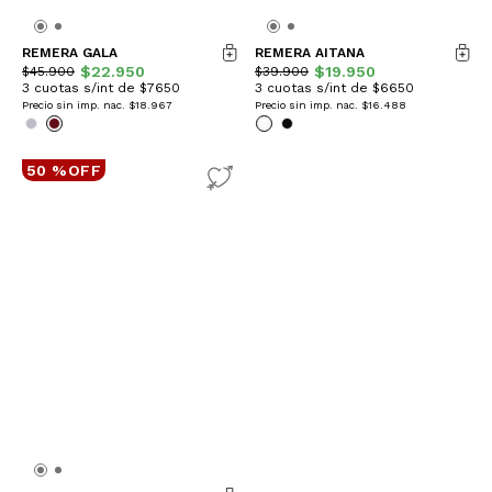
REMERA GALA
REMERA AITANA
$22.950
$19.950
$45.900
$39.900
3 cuotas s/int de $7650
3 cuotas s/int de $6650
Precio sin imp. nac.
$18.967
Precio sin imp. nac.
$16.488
50 %OFF