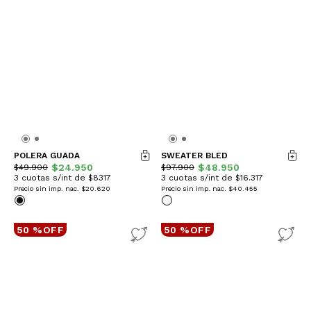
POLERA GUADA
SWEATER BLED
$24.950
$48.950
$49.900
$97.900
3 cuotas s/int de $8317
3 cuotas s/int de $16.317
Precio sin imp. nac.
$20.620
Precio sin imp. nac.
$40.455
50 %OFF
50 %OFF