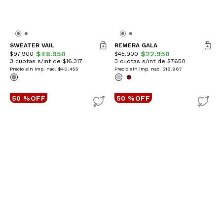
SWEATER VAIL
REMERA GALA
$48.950
$22.950
$97.900
$45.900
3 cuotas s/int de $16.317
3 cuotas s/int de $7650
Precio sin imp. nac.
$40.455
Precio sin imp. nac.
$18.967
50 %OFF
50 %OFF