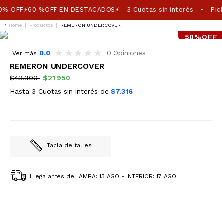
0% OFF⚡60 %OFF EN DESTACADOS⚡
3 Cuotas sin interés
Pick
•
Home
|
Productos
|
REMERON UNDERCOVER
50%OFF
0.0
0 Opiniones
Ver más
REMERON UNDERCOVER
$43.900
$21.950
Hasta 3 Cuotas sin interés de
$7.316
Tabla de talles
Llega antes del
AMBA: 13 AGO - INTERIOR: 17 AGO