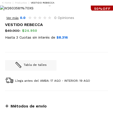
Home
|
Productos
|
VESTIDO REBECCA
50%OFF
0.0
0 Opiniones
Ver más
VESTIDO REBECCA
$49.900
$24.950
Hasta 3 Cuotas sin interés de
$8.316
Tabla de talles
Llega antes del
AMBA: 17 AGO - INTERIOR: 19 AGO
Métodos de envío