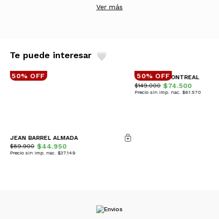
Ver más
Te puede interesar
50% OFF
50% OFF
CAMPERA MONTREAL
$74.500
$149.000
Precio sin imp. nac. $61.570
JEAN BARREL ALMADA
$44.950
$89.900
Precio sin imp. nac. $37.149