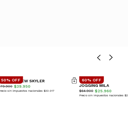
50% OFF
60% OFF
CAMPERA NEW SKYLER
JOGGING MILA
$39.950
$79.900
$25.960
$64.900
recio sin impuestos nacionales $33.017
Precio sin impuestos nacionales $