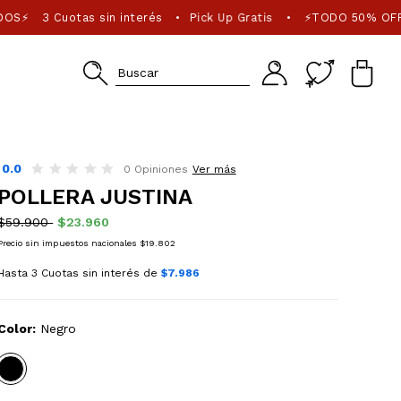
DOS⚡
3 Cuotas sin interés
Pick Up Gratis
⚡TODO 50% OFF
•
•
0.0
0 Opiniones
Ver más
POLLERA JUSTINA
$59.900
$23.960
Precio sin impuestos nacionales $19.802
Hasta 3 Cuotas sin interés de
$7.986
Color:
Negro