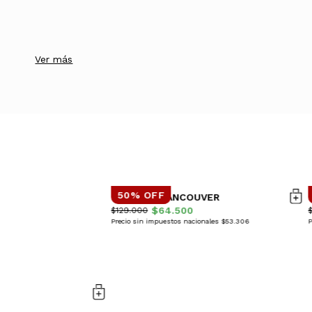
Ver más
50% OFF
CAMPERA VANCOUVER
$64.500
$129.000
Precio sin impuestos nacionales $53.306
P