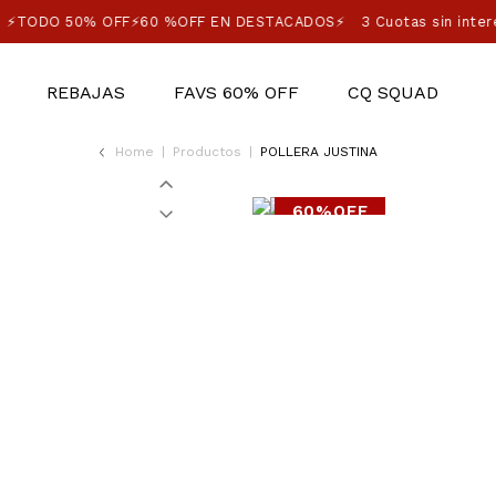
⚡TODO 50% OFF⚡60 %OFF EN DESTACADOS⚡
3 Cuotas sin inter
REBAJAS
FAVS 60% OFF
CQ SQUAD
Home
|
Productos
|
POLLERA JUSTINA
60%OFF