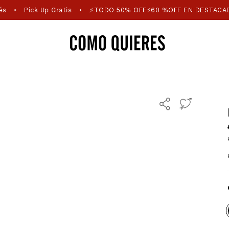
és
Pick Up Gratis
⚡TODO 50% OFF⚡60 %OFF EN DESTACA
•
•