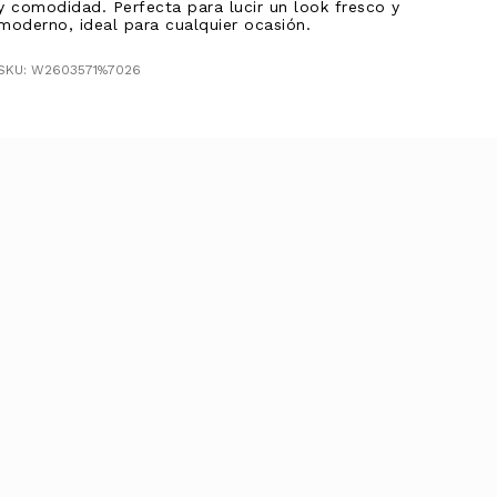
y comodidad. Perfecta para lucir un look fresco y
moderno, ideal para cualquier ocasión.
SKU: W2603571%7026