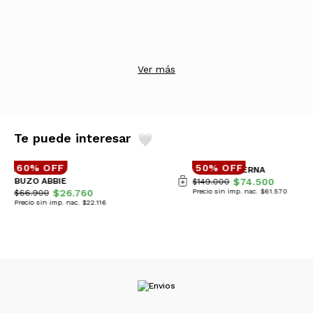
Ver más
Te puede interesar
60% OFF
50% OFF
CAMPERA BERNA
BUZO ABBIE
$74.500
$149.000
$26.760
Precio sin imp. nac. $61.570
$66.900
Precio sin imp. nac. $22.116