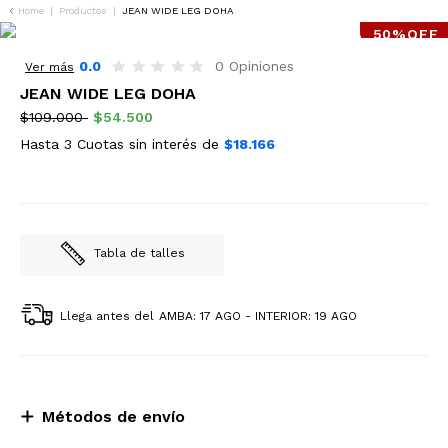
Home
|
Productos
|
JEAN WIDE LEG DOHA
50%OFF
0.0
0 Opiniones
Ver más
JEAN WIDE LEG DOHA
$109.000
$54.500
Hasta 3 Cuotas sin interés de
$18.166
Tabla de talles
Llega antes del
AMBA: 17 AGO - INTERIOR: 19 AGO
Métodos de envío