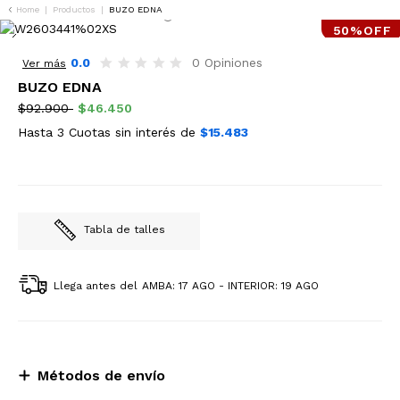
Home
|
Productos
|
BUZO EDNA
50%OFF
0.0
0 Opiniones
Ver más
BUZO EDNA
$92.900
$46.450
Hasta 3 Cuotas sin interés de
$15.483
Tabla de talles
Llega antes del
AMBA: 17 AGO - INTERIOR: 19 AGO
Métodos de envío