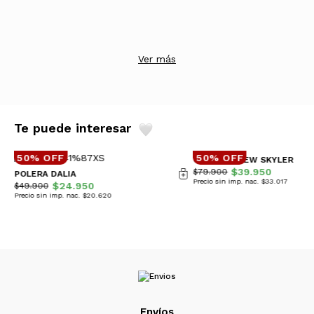
Ver más
Te puede interesar
50% OFF
50% OFF
CAMPERA NEW SKYLER
$39.950
$79.900
POLERA DALIA
Precio sin imp. nac. $33.017
$24.950
$49.900
Precio sin imp. nac. $20.620
Envíos