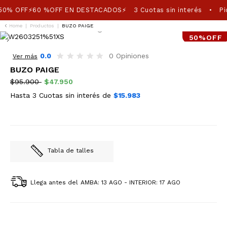
50% OFF⚡60 %OFF EN DESTACADOS⚡
3 Cuotas sin interés
Pic
•
Home
|
Productos
|
BUZO PAIGE
50%OFF
0.0
0 Opiniones
Ver más
BUZO PAIGE
$95.900
$47.950
Hasta 3 Cuotas sin interés de
$15.983
Tabla de talles
Llega antes del
AMBA: 13 AGO - INTERIOR: 17 AGO