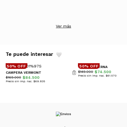
Ver más
Te puede interesar
50% OFF
50% OFF
CAMPERA BERNA
$74.500
$149.000
CAMPERA VERMONT
Precio sin imp. nac. $61.570
$84.500
$169.000
Precio sin imp. nac. $69.835