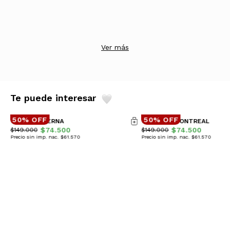
Ver más
Te puede interesar
50% OFF
50% OFF
CAMPERA BERNA
CAMPERA MONTREAL
$74.500
$74.500
$149.000
$149.000
Precio sin imp. nac. $61.570
Precio sin imp. nac. $61.570