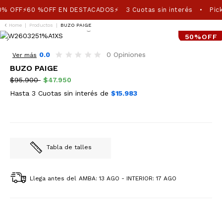
0% OFF⚡60 %OFF EN DESTACADOS⚡
3 Cuotas sin interés
Pick
•
Home
|
Productos
|
BUZO PAIGE
50%OFF
0.0
0 Opiniones
Ver más
BUZO PAIGE
$95.900
$47.950
Hasta 3 Cuotas sin interés de
$15.983
Tabla de talles
Llega antes del
AMBA: 13 AGO - INTERIOR: 17 AGO