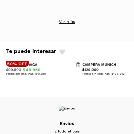
Ver más
Te puede interesar
50% OFF
CAMPERA PRAGA
CAMPERA MUNICH
$49.950
$99.900
$129.000
Precio sin imp. nac. $41.281
Precio sin imp. nac. $106.612
Envíos
a todo el país