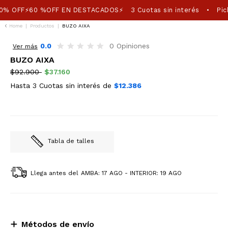
0% OFF⚡60 %OFF EN DESTACADOS⚡
3 Cuotas sin interés
Pick
•
Home
|
Productos
|
BUZO AIXA
60%OFF
0.0
0 Opiniones
Ver más
BUZO AIXA
$92.900
$37.160
Hasta 3 Cuotas sin interés de
$12.386
Tabla de talles
Llega antes del
AMBA: 17 AGO - INTERIOR: 19 AGO
Métodos de envío