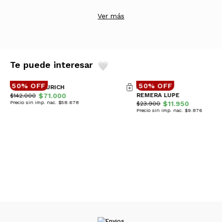
Ver más
Te puede interesar
50% OFF
50% OFF
CAMPERA ZURICH
$71.000
REMERA LUPE
$142.000
Precio sin imp. nac. $58.678
$11.950
$23.900
Precio sin imp. nac. $9.876