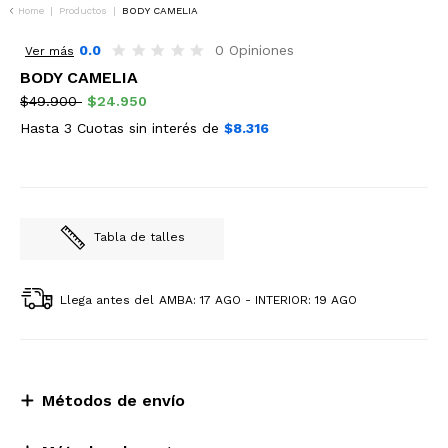
Home
|
Productos
|
BODY CAMELIA
50%OFF
0.0
0 Opiniones
Ver más
BODY CAMELIA
$49.900
$24.950
Hasta 3 Cuotas sin interés de
$8.316
Tabla de talles
Llega antes del
AMBA: 17 AGO - INTERIOR: 19 AGO
Métodos de envío