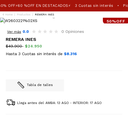
50% OFF⚡60 %OFF EN DESTACADOS⚡
3 Cuotas sin interés
Pic
•
Home
|
Productos
|
REMERA INES
50%OFF
0.0
0 Opiniones
Ver más
REMERA INES
$49.900
$24.950
Hasta 3 Cuotas sin interés de
$8.316
Tabla de talles
Llega antes del
AMBA: 13 AGO - INTERIOR: 17 AGO