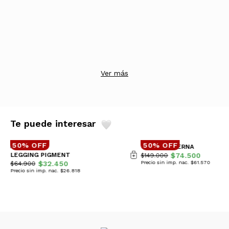
Ver más
Te puede interesar
50% OFF
50% OFF
CAMPERA BERNA
LEGGING PIGMENT
$74.500
$149.000
$32.450
Precio sin imp. nac. $61.570
$64.900
Precio sin imp. nac. $26.818