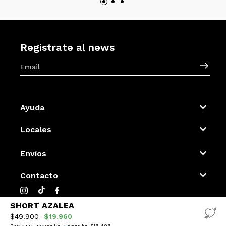
Registrate al news
Ayuda
Locales
Envíos
Contacto
SHORT AZALEA
$49.900
$19.960
Precio sin impuestos nacionales $16.496