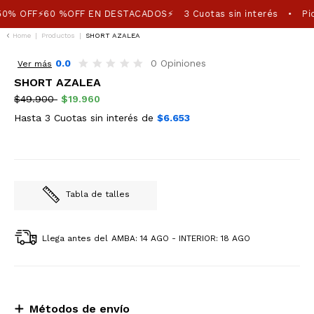
50% OFF⚡60 %OFF EN DESTACADOS⚡
3 Cuotas sin interés
Pic
•
Home
|
Productos
|
SHORT AZALEA
60%OFF
0.0
0 Opiniones
Ver más
SHORT AZALEA
$49.900
$19.960
Hasta 3 Cuotas sin interés de
$6.653
Tabla de talles
Llega antes del
AMBA: 14 AGO - INTERIOR: 18 AGO
Métodos de envío