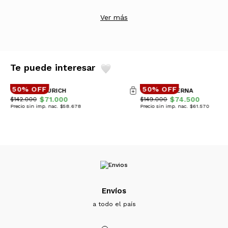
Ver más
Te puede interesar
50% OFF
50% OFF
CAMPERA ZURICH
CAMPERA BERNA
$71.000
$74.500
$142.000
$149.000
Precio sin imp. nac. $58.678
Precio sin imp. nac. $61.570
Envíos
a todo el país