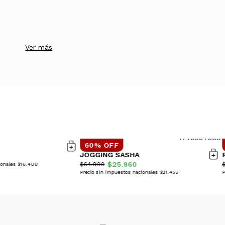
Ver más
60% OFF
JOGGING SASHA
$25.960
$64.900
ionales $16.488
Precio sin impuestos nacionales $21.455
P