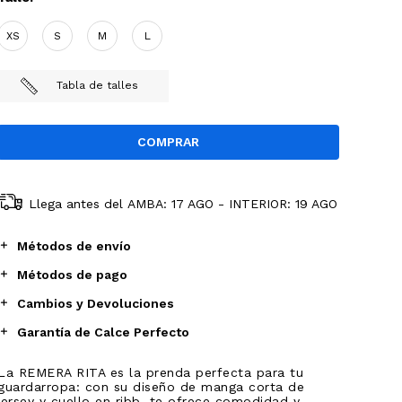
XS
S
M
L
Tabla de talles
Llega antes del
AMBA: 17 AGO - INTERIOR: 19 AGO
Métodos de envío
Métodos de pago
Cambios y Devoluciones
Garantía de Calce Perfecto
La REMERA RITA es la prenda perfecta para tu
guardarropa: con su diseño de manga corta de
jersey y cuello en ribb, te ofrece comodidad y