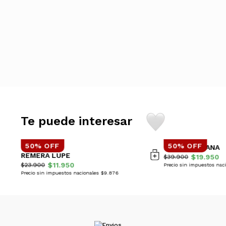
Te puede interesar
50% OFF
50% OFF
REMERA AITANA
REMERA LUPE
$19.950
$39.900
$11.950
$23.900
Precio sin impuestos nac
Precio sin impuestos nacionales $9.876