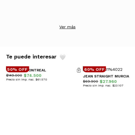
Ver más
Te puede interesar
50% OFF
60% OFF
CAMPERA MONTREAL
$74.500
$149.000
JEAN STRAIGHT MURCIA
Precio sin imp. nac. $61.570
$27.960
$69.900
Precio sin imp. nac. $23.107