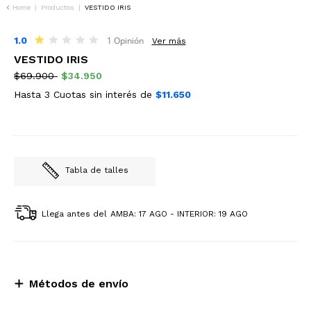
Home
|
Productos
|
VESTIDO IRIS
50%OFF
1.0
1.0
1 Opinión
Ver más
star
VESTIDO IRIS
rating
$69.900
$34.950
Hasta 3 Cuotas sin interés de
$11.650
Tabla de talles
Llega antes del
AMBA: 17 AGO - INTERIOR: 19 AGO
Métodos de envío