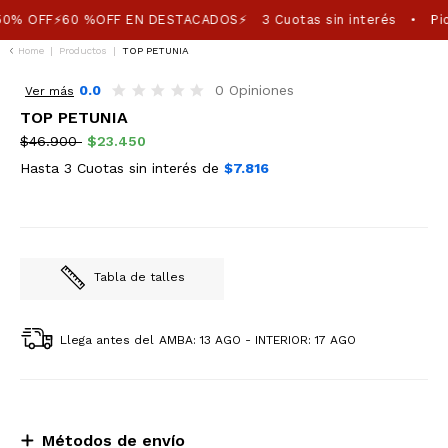
0% OFF⚡60 %OFF EN DESTACADOS⚡
3 Cuotas sin interés
Pic
•
Home
|
Productos
|
TOP PETUNIA
50%OFF
0.0
0 Opiniones
Ver más
TOP PETUNIA
$46.900
$23.450
Hasta 3 Cuotas sin interés de
$7.816
Tabla de talles
Llega antes del
AMBA: 13 AGO - INTERIOR: 17 AGO
Métodos de envío