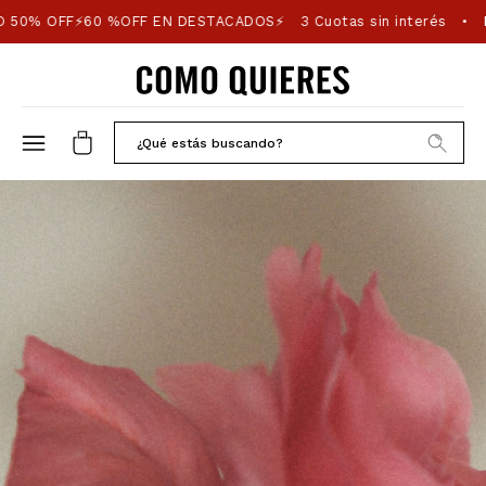
 50% OFF⚡60 %OFF EN DESTACADOS⚡
3 Cuotas sin interés
P
•