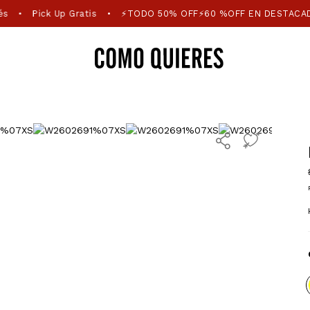
és
Pick Up Gratis
⚡TODO 50% OFF⚡60 %OFF EN DESTACA
•
•