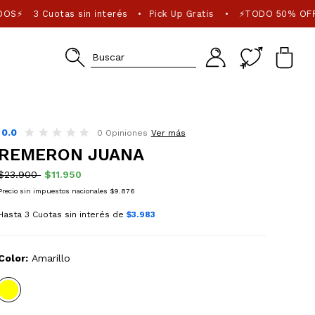
DOS⚡
3 Cuotas sin interés
Pick Up Gratis
⚡TODO 50% OFF
•
•
0.0
0 Opiniones
Ver más
REMERON JUANA
$23.900
$11.950
Precio sin impuestos nacionales $9.876
Hasta 3 Cuotas sin interés de
$3.983
Color:
Amarillo