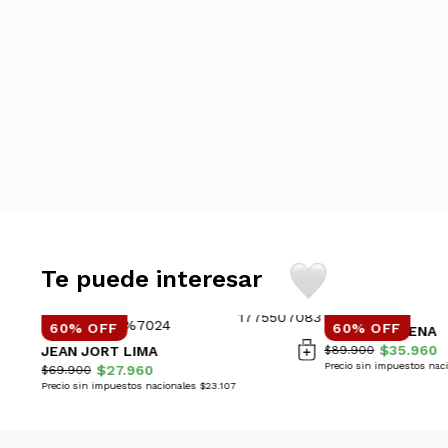
Te puede interesar
60% OFF
60% OFF
CAMPERA VIENA
$35.960
JEAN JORT LIMA
$89.900
Precio sin impuestos nac
$27.960
$69.900
Precio sin impuestos nacionales $23.107