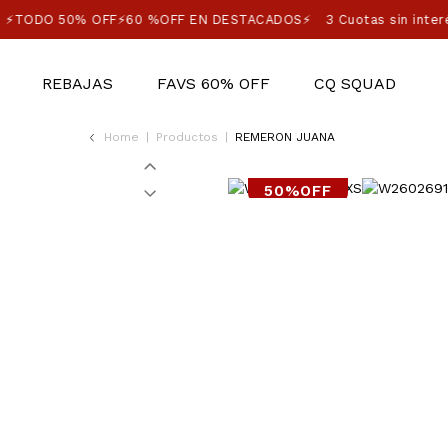
⚡TODO 50% OFF⚡60 %OFF EN DESTACADOS⚡
3 Cuotas sin inter
REBAJAS
FAVS 60% OFF
CQ SQUAD
Home
|
Productos
|
REMERON JUANA
50%OFF