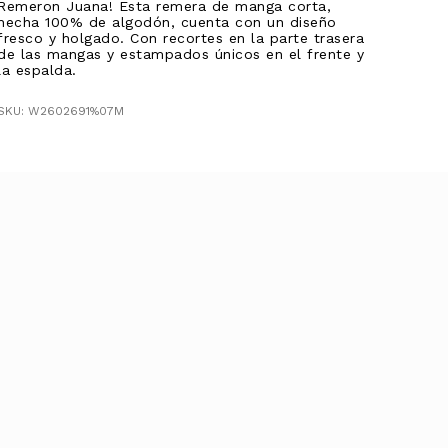
Remeron Juana! Esta remera de manga corta,
hecha 100% de algodón, cuenta con un diseño
fresco y holgado. Con recortes en la parte trasera
de las mangas y estampados únicos en el frente y
la espalda.
SKU: W2602691%07M