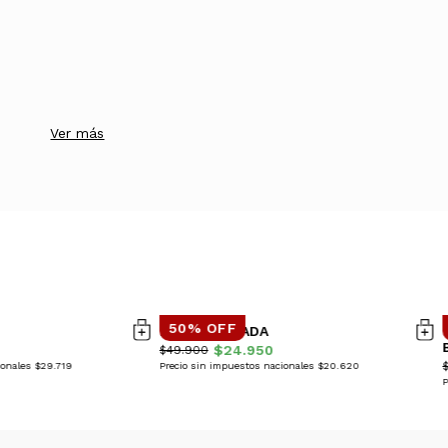
Ver más
50% OFF
POLERA GUADA
$24.950
$49.900
ionales $29.719
Precio sin impuestos nacionales $20.620
P