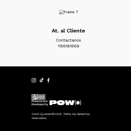
At. al Cliente
Contactanos
1156181669
Como Quieres©2026. Todos los derechos
reservados.