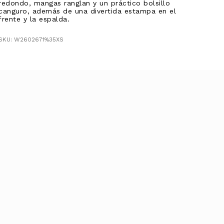
redondo, mangas ranglan y un práctico bolsillo
canguro, además de una divertida estampa en el
frente y la espalda.
SKU: W2602671%35XS