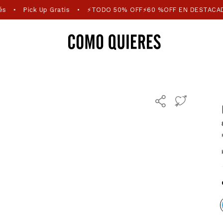
és
Pick Up Gratis
⚡TODO 50% OFF⚡60 %OFF EN DESTACA
•
•