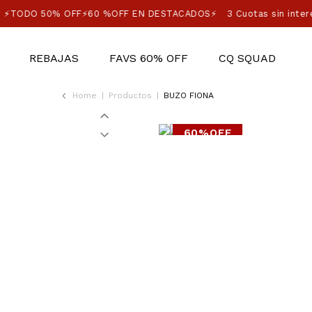
⚡TODO 50% OFF⚡60 %OFF EN DESTACADOS⚡
3 Cuotas sin inter
REBAJAS
FAVS 60% OFF
CQ SQUAD
Home
|
Productos
|
BUZO FIONA
60%OFF