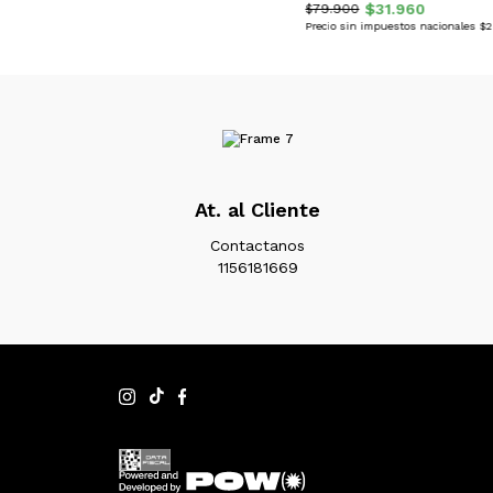
$31.960
$79.900
Precio sin impuestos nacionales $
At. al Cliente
Contactanos
1156181669