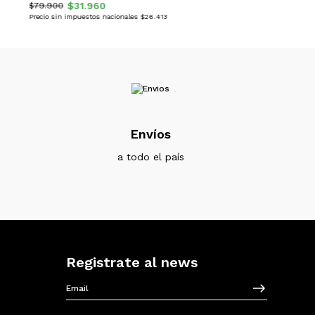
$31.960
$79.900
Precio sin impuestos nacionales $26.413
Envíos
a todo el país
Registrate al news