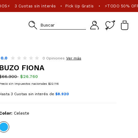
DOS⚡
3 Cuotas sin interés
Pick Up Gratis
⚡TODO 50% OFF
•
•
0.0
0 Opiniones
Ver más
BUZO FIONA
$66.900
$26.760
Precio sin impuestos nacionales $22.116
Hasta 3 Cuotas sin interés de
$8.920
Color:
Celeste