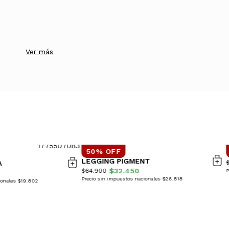
Ver más
50% OFF
LEGGING PIGMENT
A
$32.450
$64.900
P
Precio sin impuestos nacionales $26.818
ionales $19.802