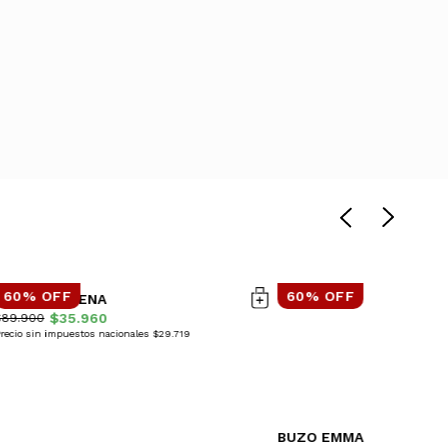
60% OFF
60% OFF
CAMPERA VIENA
$35.960
$89.900
recio sin impuestos nacionales $29.719
BUZO EMMA