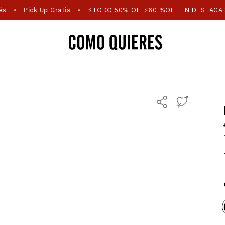
és
Pick Up Gratis
⚡TODO 50% OFF⚡60 %OFF EN DESTACA
•
•