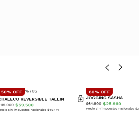
50% OFF
60% OFF
JOGGING SASHA
CHALECO REVERSIBLE TALLIN
$25.960
$64.900
$59.500
$119.000
Precio sin impuestos nacionales $
recio sin impuestos nacionales $49.174