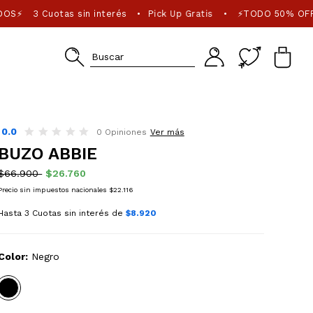
DOS⚡
3 Cuotas sin interés
Pick Up Gratis
⚡TODO 50% OFF
•
•
0.0
0 Opiniones
Ver más
BUZO ABBIE
$66.900
$26.760
Precio sin impuestos nacionales $22.116
Hasta 3 Cuotas sin interés de
$8.920
Color:
Negro