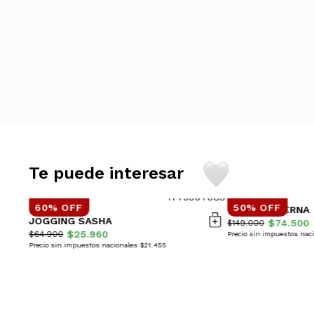
Te puede interesar
60% OFF
50% OFF
CAMPERA BERNA
JOGGING SASHA
$74.500
$149.000
$25.960
$64.900
Precio sin impuestos nac
Precio sin impuestos nacionales $21.455