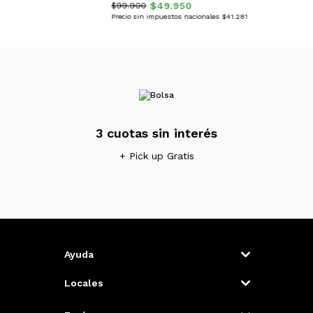
$49.950
$99.900
Precio sin impuestos nacionales $41.281
3 cuotas sin interés
+ Pick up Gratis
Ayuda
Locales