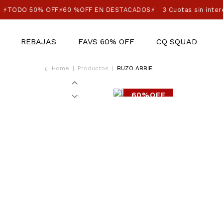
⚡TODO 50% OFF⚡60 %OFF EN DESTACADOS⚡
3 Cuotas sin inter
REBAJAS
FAVS 60% OFF
CQ SQUAD
Home
|
Productos
|
BUZO ABBIE
60%OFF