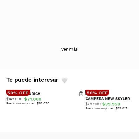
Ver más
Te puede interesar
50% OFF
50% OFF
CAMPERA ZURICH
$71.000
CAMPERA NEW SKYLER
$142.000
Precio sin imp. nac. $58.678
$39.950
$79.900
Precio sin imp. nac. $33.017