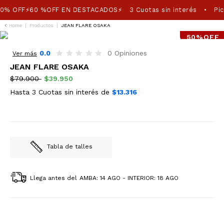
0% OFF⚡60 %OFF EN DESTACADOS⚡
3 Cuotas sin interés
Pic
•
Home
|
Productos
|
JEAN FLARE OSAKA
50%OFF
0.0
0 Opiniones
Ver más
JEAN FLARE OSAKA
$79.900
$39.950
Hasta 3 Cuotas sin interés de
$13.316
Tabla de talles
Llega antes del
AMBA: 14 AGO - INTERIOR: 18 AGO