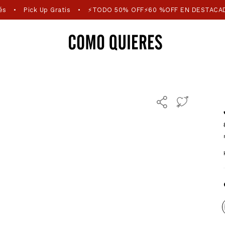
és
Pick Up Gratis
⚡TODO 50% OFF⚡60 %OFF EN DESTACA
•
•