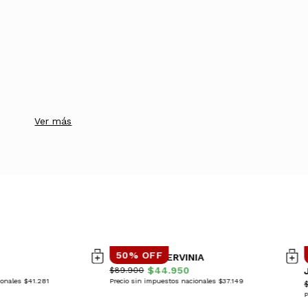
Ver más
50% OFF
SWEATER CERVINIA
$44.950
$89.900
ionales $41.281
Precio sin impuestos nacionales $37.149
P