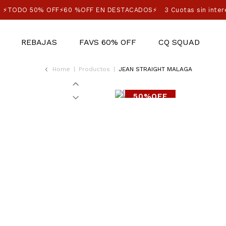
⚡TODO 50% OFF⚡60 %OFF EN DESTACADOS⚡
3 Cuotas sin inter
REBAJAS
FAVS 60% OFF
CQ SQUAD
Home
|
Productos
|
JEAN STRAIGHT MALAGA
50%OFF