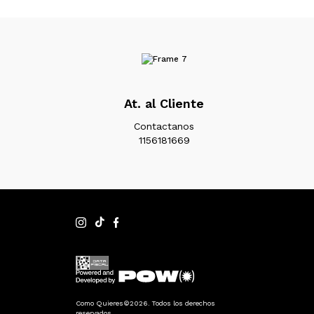
At. al Cliente
Contactanos
1156181669
Como Quieres©2026. Todos los derechos
reservados.