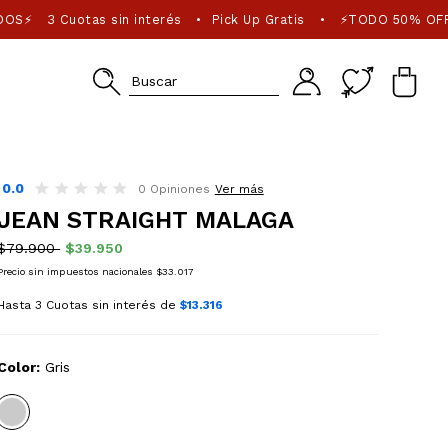
DOS⚡
3 Cuotas sin interés
Pick Up Gratis
⚡TODO 50% OFF
•
•
0.0
0 Opiniones
Ver más
JEAN STRAIGHT MALAGA
$79.900
$39.950
Precio sin impuestos nacionales $33.017
Hasta 3 Cuotas sin interés de
$13.316
Color:
Gris