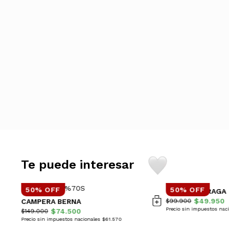
Te puede interesar
50% OFF
50% OFF
CAMPERA PRAGA
$49.950
CAMPERA BERNA
$99.900
Precio sin impuestos nac
$74.500
$149.000
Precio sin impuestos nacionales $61.570