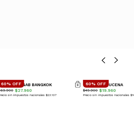
60% OFF
60% OFF
PANTALON GAB BANGKOK
VESTIDO AZUCENA
$27.960
$19.960
$69.900
$49.900
recio sin impuestos nacionales $23.107
Precio sin impuestos nacionales $