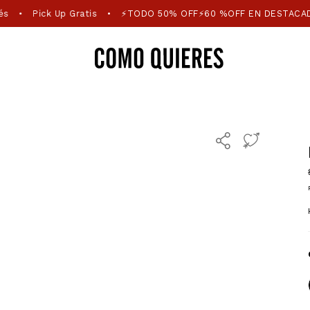
és
Pick Up Gratis
⚡TODO 50% OFF⚡60 %OFF EN DESTACA
•
•