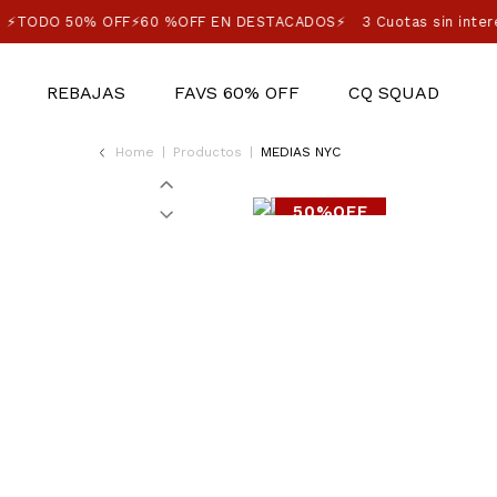
⚡TODO 50% OFF⚡60 %OFF EN DESTACADOS⚡
3 Cuotas sin inter
REBAJAS
FAVS 60% OFF
CQ SQUAD
Home
|
Productos
|
MEDIAS NYC
50%OFF