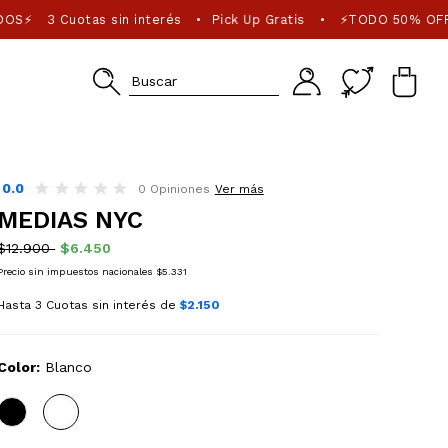
DOS⚡
3 Cuotas sin interés
Pick Up Gratis
⚡TODO 50% OFF
•
•
0.0
0 Opiniones
Ver más
MEDIAS NYC
$12.900
$6.450
Precio sin impuestos nacionales $5.331
Hasta 3 Cuotas sin interés de
$2.150
Color:
Blanco