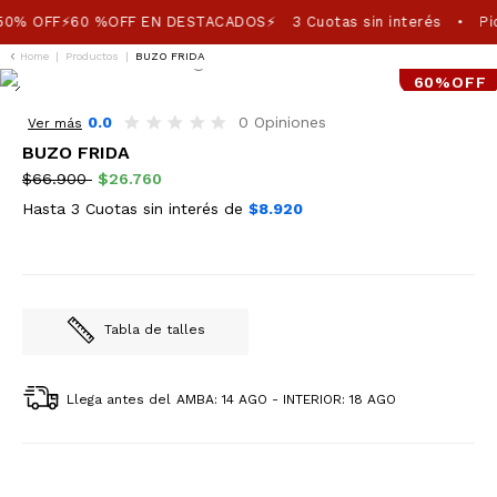
50% OFF⚡60 %OFF EN DESTACADOS⚡
3 Cuotas sin interés
Pic
•
Home
|
Productos
|
BUZO FRIDA
60%OFF
0.0
0 Opiniones
Ver más
BUZO FRIDA
$66.900
$26.760
Hasta 3 Cuotas sin interés de
$8.920
Tabla de talles
Llega antes del
AMBA: 14 AGO - INTERIOR: 18 AGO