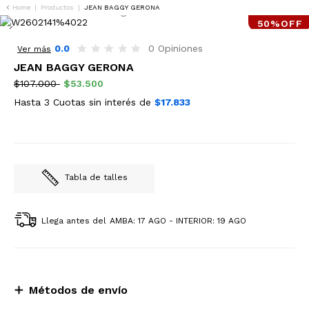
Home
|
Productos
|
JEAN BAGGY GERONA
50%OFF
0.0
0 Opiniones
Ver más
JEAN BAGGY GERONA
$107.000
$53.500
Hasta 3 Cuotas sin interés de
$17.833
Tabla de talles
Llega antes del
AMBA: 17 AGO - INTERIOR: 19 AGO
Métodos de envío