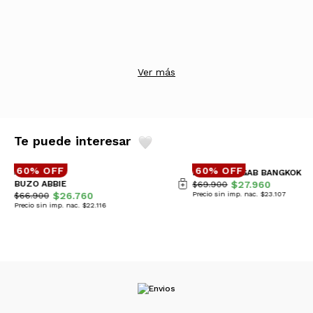
Ver más
Te puede interesar
60% OFF
60% OFF
PANTALON GAB BANGKOK
BUZO ABBIE
$27.960
$69.900
$26.760
Precio sin imp. nac. $23.107
$66.900
Precio sin imp. nac. $22.116