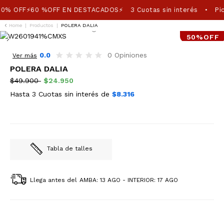
0% OFF⚡60 %OFF EN DESTACADOS⚡
3 Cuotas sin interés
Pic
•
Home
|
Productos
|
POLERA DALIA
50%OFF
0.0
0 Opiniones
Ver más
POLERA DALIA
$49.900
$24.950
Hasta 3 Cuotas sin interés de
$8.316
Tabla de talles
Llega antes del
AMBA: 13 AGO - INTERIOR: 17 AGO