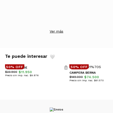
Ver más
Te puede interesar
50% OFF
50% OFF
REMERA JADE
$11.950
$23.900
CAMPERA BERNA
Precio sin imp. nac. $9.876
$74.500
$149.000
Precio sin imp. nac. $61.570