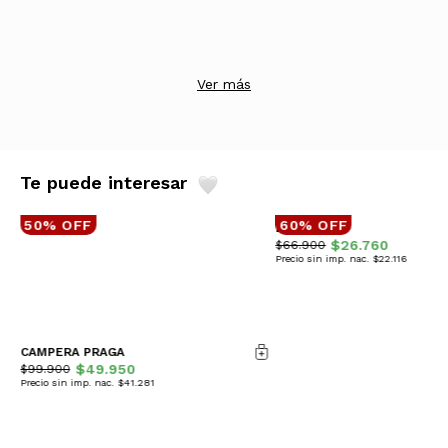
Ver más
Te puede interesar
50% OFF
60% OFF
BUZO GAIA
$26.760
$66.900
Precio sin imp. nac. $22.116
CAMPERA PRAGA
$49.950
$99.900
Precio sin imp. nac. $41.281