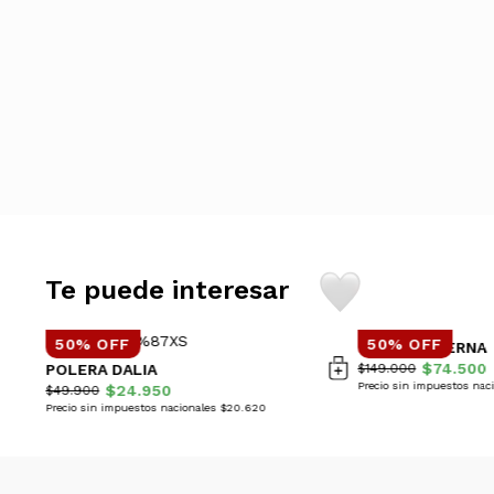
Te puede interesar
50% OFF
50% OFF
CAMPERA BERNA
$74.500
POLERA DALIA
$149.000
Precio sin impuestos nac
$24.950
$49.900
Precio sin impuestos nacionales $20.620