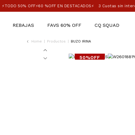
⚡TODO 50% OFF⚡60 %OFF EN DESTACADOS⚡
3 Cuotas sin inter
REBAJAS
FAVS 60% OFF
CQ SQUAD
Home
|
Productos
|
BUZO IRINA
50%OFF