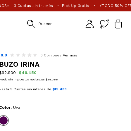
DOS⚡
3 Cuotas sin interés
Pick Up Gratis
⚡TODO 50% OFF
•
•
0.0
0 Opiniones
Ver más
BUZO IRINA
$92.900
$46.450
Precio sin impuestos nacionales $38.388
Hasta 3 Cuotas sin interés de
$15.483
Color:
Uva