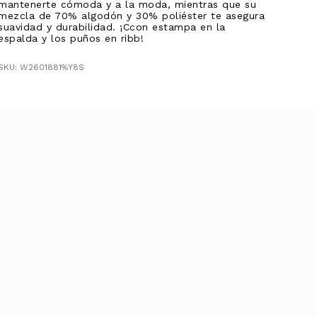
mantenerte cómoda y a la moda, mientras que su
mezcla de 70% algodón y 30% poliéster te asegura
suavidad y durabilidad. ¡Ccon estampa en la
espalda y los puños en ribb!
SKU: W2601881%Y8S