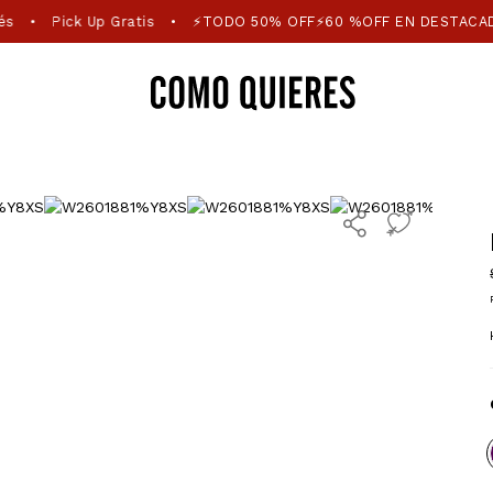
és
Pick Up Gratis
⚡TODO 50% OFF⚡60 %OFF EN DESTACA
•
•