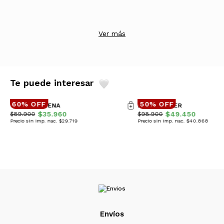
Ver más
Te puede interesar
60% OFF
50% OFF
CAMPERA VIENA
BUZO HARPER
$35.960
$49.450
$89.900
$98.900
Precio sin imp. nac. $29.719
Precio sin imp. nac. $40.868
Envíos