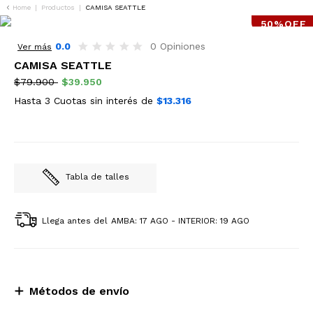
Home
|
Productos
|
CAMISA SEATTLE
50%OFF
0.0
0 Opiniones
Ver más
CAMISA SEATTLE
$79.900
$39.950
Hasta 3 Cuotas sin interés de
$13.316
Tabla de talles
Llega antes del
AMBA: 17 AGO - INTERIOR: 19 AGO
Métodos de envío