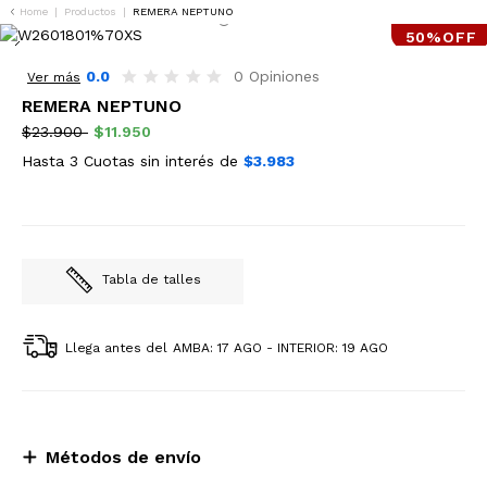
Home
|
Productos
|
REMERA NEPTUNO
50%OFF
0.0
0 Opiniones
Ver más
REMERA NEPTUNO
$23.900
$11.950
Hasta 3 Cuotas sin interés de
$3.983
Tabla de talles
Llega antes del
AMBA: 17 AGO - INTERIOR: 19 AGO
Métodos de envío