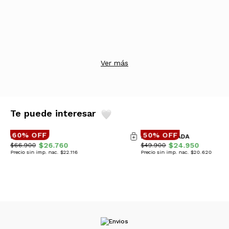
Ver más
Te puede interesar
60% OFF
50% OFF
BUZO GAIA
POLERA GUADA
$26.760
$24.950
$66.900
$49.900
Precio sin imp. nac. $22.116
Precio sin imp. nac. $20.620