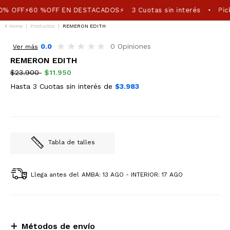
0% OFF⚡60 %OFF EN DESTACADOS⚡
3 Cuotas sin interés
Pick
•
Home
|
Productos
|
REMERON EDITH
50%OFF
0.0
0 Opiniones
Ver más
REMERON EDITH
$23.900
$11.950
Hasta 3 Cuotas sin interés de
$3.983
Tabla de talles
Llega antes del
AMBA: 13 AGO - INTERIOR: 17 AGO
Métodos de envío