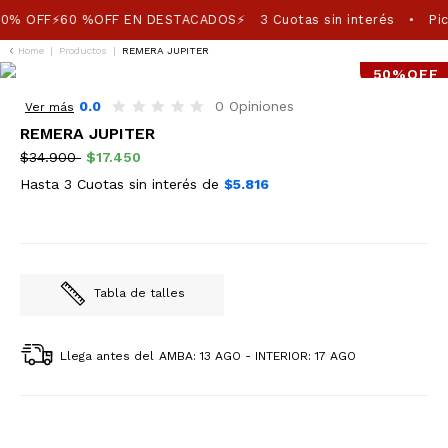
0% OFF⚡60 %OFF EN DESTACADOS⚡
3 Cuotas sin interés
Pic
•
Home
|
Productos
|
REMERA JUPITER
50%OFF
0.0
0 Opiniones
Ver más
REMERA JUPITER
$34.900
$17.450
Hasta 3 Cuotas sin interés de
$5.816
Tabla de talles
Llega antes del
AMBA: 13 AGO - INTERIOR: 17 AGO