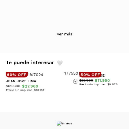
Ver más
Te puede interesar
60% OFF
50% OFF
REMERA JADE
$11.950
$23.900
JEAN JORT LIMA
Precio sin imp. nac. $9.876
$27.960
$69.900
Precio sin imp. nac. $23.107