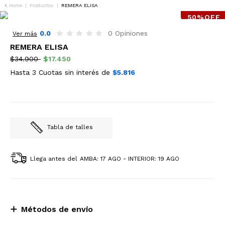
Home
|
Productos
|
REMERA ELISA
50%OFF
0.0
0 Opiniones
Ver más
REMERA ELISA
$34.900
$17.450
Hasta 3 Cuotas sin interés de
$5.816
Tabla de talles
Llega antes del
AMBA: 17 AGO - INTERIOR: 19 AGO
Métodos de envío