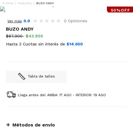
Home
|
Productos
|
BUZO ANDY
50%OFF
0.0
0 Opiniones
Ver más
BUZO ANDY
$87.900
$43.950
Hasta 3 Cuotas sin interés de
$14.650
Tabla de talles
Llega antes del
AMBA: 17 AGO - INTERIOR: 19 AGO
Métodos de envío