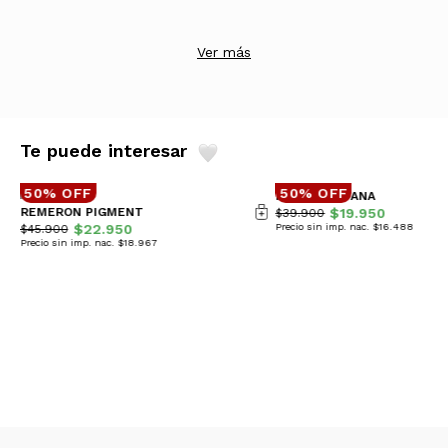
Ver más
Te puede interesar
50% OFF
50% OFF
REMERA AITANA
REMERON PIGMENT
$19.950
$39.900
$22.950
Precio sin imp. nac. $16.488
$45.900
Precio sin imp. nac. $18.967