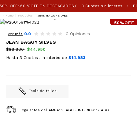
50% OFF⚡60 %OFF EN DESTACADOS⚡
3 Cuotas sin interés
Pi
•
Home
|
Productos
|
JEAN BAGGY SILVES
50%OFF
0.0
0 Opiniones
Ver más
JEAN BAGGY SILVES
$89.900
$44.950
Hasta 3 Cuotas sin interés de
$14.983
Tabla de talles
Llega antes del
AMBA: 13 AGO - INTERIOR: 17 AGO