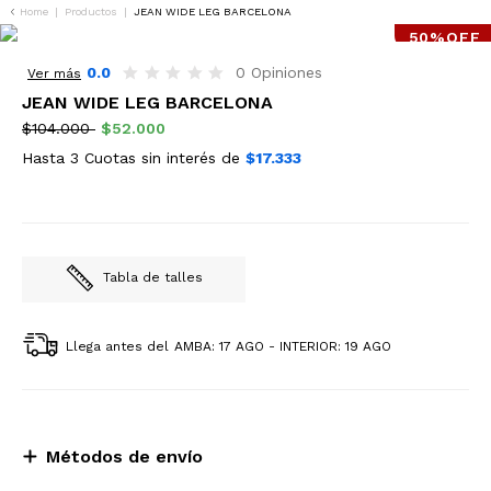
Home
|
Productos
|
JEAN WIDE LEG BARCELONA
50%OFF
0.0
0 Opiniones
Ver más
JEAN WIDE LEG BARCELONA
$104.000
$52.000
Hasta 3 Cuotas sin interés de
$17.333
Tabla de talles
Llega antes del
AMBA: 17 AGO - INTERIOR: 19 AGO
Métodos de envío