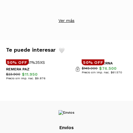
Ver más
Te puede interesar
50% OFF
50% OFF
CAMPERA BERNA
$74.500
$149.000
REMERA PAZ
Precio sin imp. nac. $61.570
$11.950
$23.900
Precio sin imp. nac. $9.876
Envíos