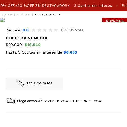
0% OFF⚡60 %OFF EN DESTACADOS⚡
3 Cuotas sin interés
Pic
•
Home
|
Productos
|
POLLERA VENECIA
60%OFF
0.0
0 Opiniones
Ver más
POLLERA VENECIA
$49.900
$19.960
Hasta 3 Cuotas sin interés de
$6.653
Tabla de talles
Llega antes del
AMBA: 14 AGO - INTERIOR: 18 AGO