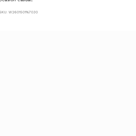
SKU: W2601501%7030