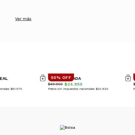
Ver más
50% OFF
EAL
POLERA GUADA
$24.950
$49.900
ionales $61.570
Precio sin impuestos nacionales $20.620
P