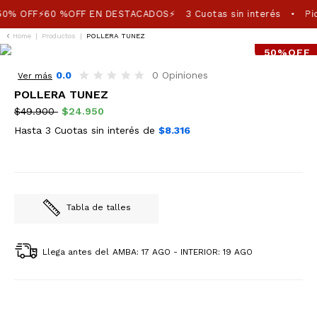
50% OFF⚡60 %OFF EN DESTACADOS⚡
3 Cuotas sin interés
Pic
•
Home
|
Productos
|
POLLERA TUNEZ
50%OFF
0.0
0 Opiniones
Ver más
POLLERA TUNEZ
$49.900
$24.950
Hasta 3 Cuotas sin interés de
$8.316
Tabla de talles
Llega antes del
AMBA: 17 AGO - INTERIOR: 19 AGO