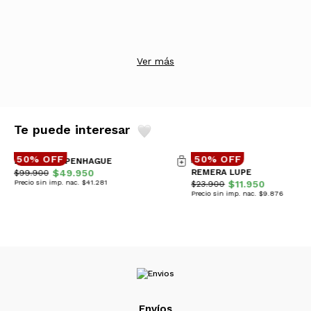
Ver más
Te puede interesar
50% OFF
50% OFF
BOMBER COPENHAGUE
$49.950
REMERA LUPE
$99.900
Precio sin imp. nac. $41.281
$11.950
$23.900
Precio sin imp. nac. $9.876
Envíos