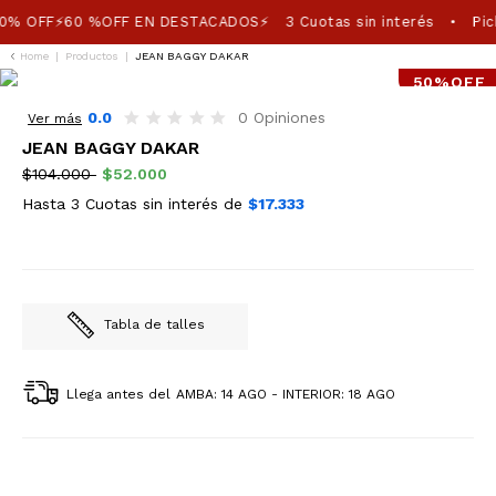
0% OFF⚡60 %OFF EN DESTACADOS⚡
3 Cuotas sin interés
Pic
•
Home
|
Productos
|
JEAN BAGGY DAKAR
50%OFF
0.0
0 Opiniones
Ver más
JEAN BAGGY DAKAR
$104.000
$52.000
Hasta 3 Cuotas sin interés de
$17.333
Tabla de talles
Llega antes del
AMBA: 14 AGO - INTERIOR: 18 AGO