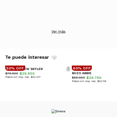
Ver más
Te puede interesar
50% OFF
60% OFF
CAMPERA NEW SKYLER
$39.950
BUZO ABBIE
$79.900
Precio sin imp. nac. $33.017
$26.760
$66.900
Precio sin imp. nac. $22.116