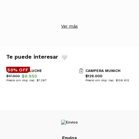
Ver más
Te puede interesar
50% OFF
LLAVERO PELUCHE
CAMPERA MUNICH
$8.950
$17.900
$129.000
Precio sin imp. nac. $7.397
Precio sin imp. nac. $106.612
Envíos