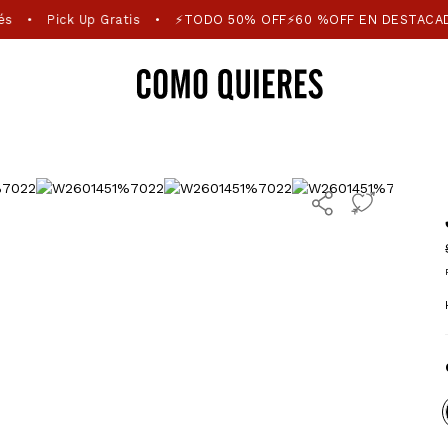
és
Pick Up Gratis
⚡TODO 50% OFF⚡60 %OFF EN DESTACA
•
•