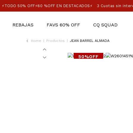
⚡TODO 50% OFF⚡60 %OFF EN DESTACADOS⚡
3 Cuotas sin inter
REBAJAS
FAVS 60% OFF
CQ SQUAD
Home
|
Productos
|
JEAN BARREL ALMADA
50%OFF