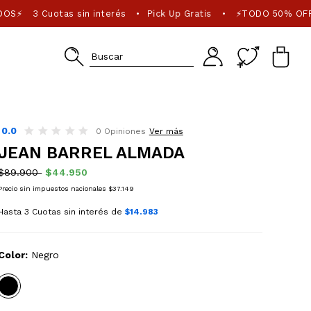
DOS⚡
3 Cuotas sin interés
Pick Up Gratis
⚡TODO 50% OFF
•
•
0.0
0 Opiniones
Ver más
JEAN BARREL ALMADA
$89.900
$44.950
Precio sin impuestos nacionales $37.149
Hasta 3 Cuotas sin interés de
$14.983
Color:
Negro