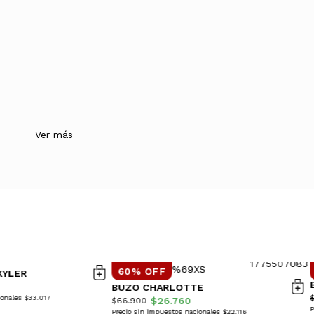
Ver más
60% OFF
KYLER
BUZO CHARLOTTE
ionales $33.017
$26.760
$66.900
P
Precio sin impuestos nacionales $22.116