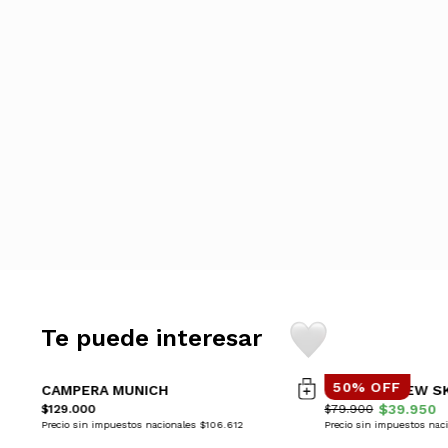
Te puede interesar
50% OFF
CAMPERA MUNICH
CAMPERA NEW S
$39.950
$129.000
$79.900
Precio sin impuestos nacionales $106.612
Precio sin impuestos nac