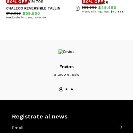
50% OFF
50% OFF
BUZO HARPER
$49.450
$98.900
CHALECO REVERSIBLE TALLIN
Precio sin imp. nac. $40.868
$59.500
$119.000
Precio sin imp. nac. $49.174
Envíos
a todo el país
Registrate al news